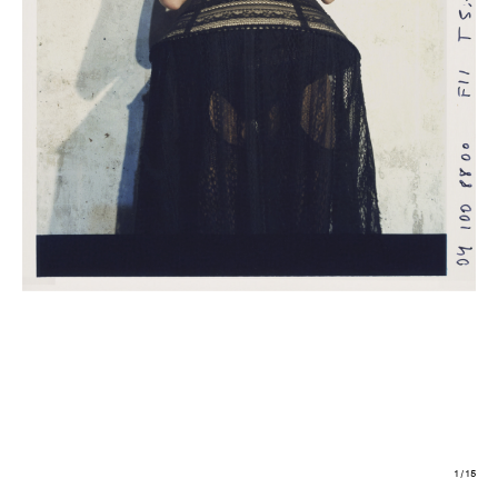
1
/
15